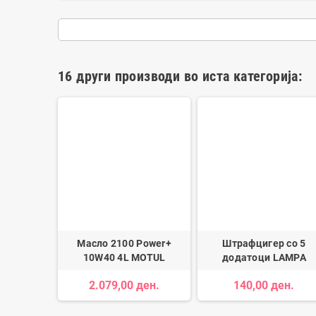
16 други производи во иста категорија:
осница за
Масло 2100 Power+
Штрафцигер со 5
AT LEON
10W40 4L MOTUL
додатоци LAMPA
2.079,00 ден.
140,00 ден.
ден.