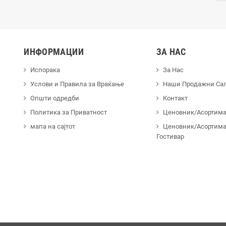
ИНФОРМАЦИИ
ЗА НАС
Испорака
За Нас
Услови и Правила за Враќање
Наши Продажни Са
Општи одредби
Контакт
Политика за Приватност
Ценовник/Асортиман
мапа на сајтот
Ценовник/Асортима
Гостивар