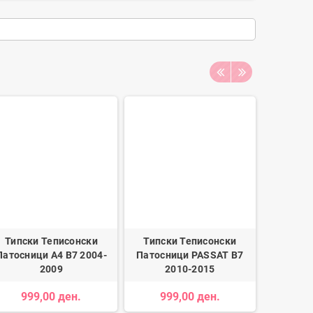
Типски Теписонски
Типски Теписонски
Држач за
Патосници A4 B7 2004-
Патосници PASSAT B7
2009
2010-2015
89
999,00 ден.
999,00 ден.