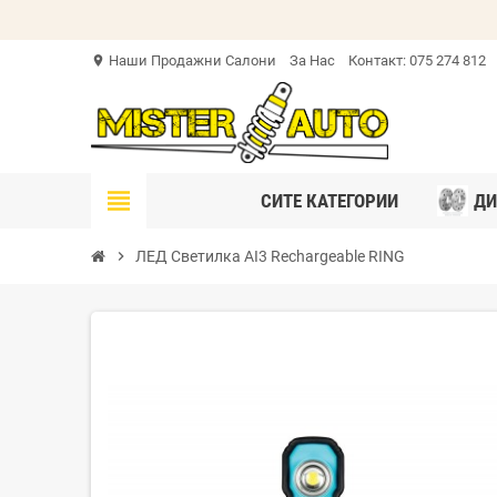
Наши Продажни Салони
За Нас
Контакт: 075 274 812
location_on
view_headline
СИТЕ КАТЕГОРИИ
ДИ
chevron_right
ЛЕД Светилка AI3 Rechargeable RING