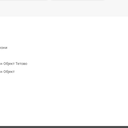
лони
 Објект Тетово
н Објект