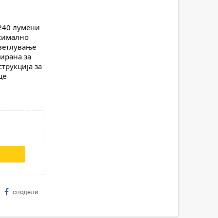
240 лумени 
симално 
ветлување 
рана за 
рукција за 
це
сподели