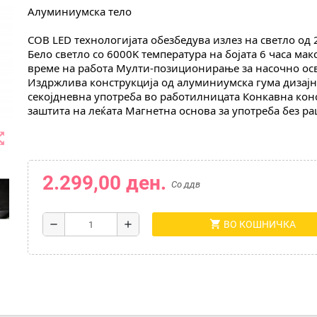
Алуминиумска тело
COB LED технологијата обезбедува излез на светло од 
Бело светло со 6000K температура на бојата 6 часа мак
време на работа Мулти-позиционирање за насочно ос
Издржлива конструкција од алуминиумска гума дизајни
секојдневна употреба во работилницата Конкавна конст
заштита на леќата Магнетна основа за употреба без ра
t_map
2.299,00 ден.
Со ддв
shopping_cart
remove
add
ВО КОШНИЧКА