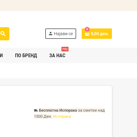
0
search
person
Најави се
0,00 ден.
PRO
И
ПО БРЕНД
ЗА НАС
Бесплатна Испорака
за сметки над
local_shipping
1500 Ден.
Испорака