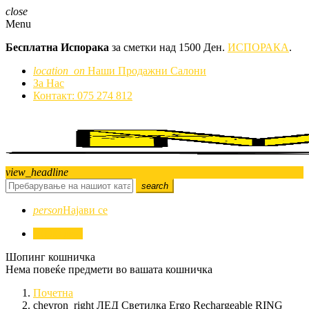
close
Menu
Бесплатна Испорака
за сметки над 1500 Ден.
ИСПОРАКА
.
location_on
Наши Продажни Салони
За Нас
Контакт: 075 274 812
view_headline
search
person
Најави се
0
0,00 ден.
Шопинг кошничка
Нема повеќе предмети во вашата кошничка
Почетна
chevron_right
ЛЕД Светилка Ergo Rechargeable RING