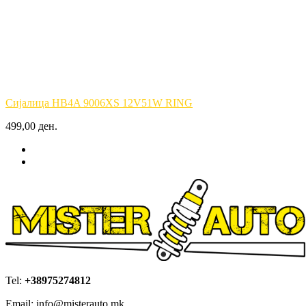
Сијалица HB4A 9006XS 12V51W RING
499,00 ден.
Tel:
+38975274812
Email: info@misterauto.mk