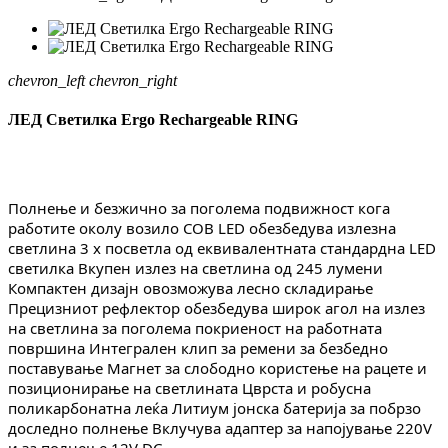
chevron_left
chevron_right
ЛЕД Светилка Ergo Rechargeable RING
Полнење и безжично за поголема подвижност кога 
работите околу возило COB LED обезбедува излезна 
светлина 3 x посветла од еквивалентната стандардна LED 
светилка Вкупен излез на светлина од 245 лумени 
Компактен дизајн овозможува лесно складирање 
Прецизниот рефлектор обезбедува широк агол на излез 
на светлина за поголема покриеност на работната 
површина Интегрален клип за ремени за безбедно 
поставување Магнет за слободно користење на рацете и 
позиционирање на светлината Цврста и робусна 
поликарбонатна леќа Литиум јонска батерија за побрзо 
доследно полнење Вклучува адаптер за напојување 220V 