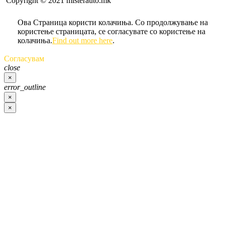
Copyright © 2021 misterauto.mk
Ова Страница користи колачиња. Со продолжување на
користење страницата, се согласувате со користење на
колачиња.
Find out more here
.
Согласувам
close
×
error_outline
×
×