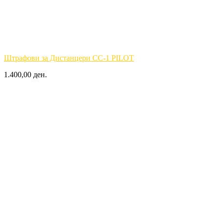
Штрафови за Дистанцери CC-1 PILOT
1.400,00 ден.