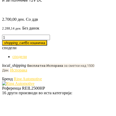
и за полнење 12V DC
2.700,00 ден.
Со ддв
Без данок
2.288,14 ден.
shopping_cart
Во кошничка
сподели
сподели
local_shipping
Бесплатна Испорака
за сметки над 1500
Испорака
Ден.
Бренд
Ring Automotive
Референца
REIL2500HP
16 други производи во иста категорија: