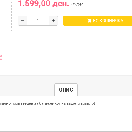
1.599,00 ден.
Со ддв
shopping_cart
remove
add
ВО КОШНИЧКА
t_map
ОПИС
ијално произведен за багажникот на вашето возило)