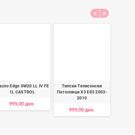
сло Edge 0W20 LL IV FE
Типски Теписонски
Сијали
1L CASTROL
Патосници X3 E83 2003-
2010
999,00 ден.
19
999,00 ден.