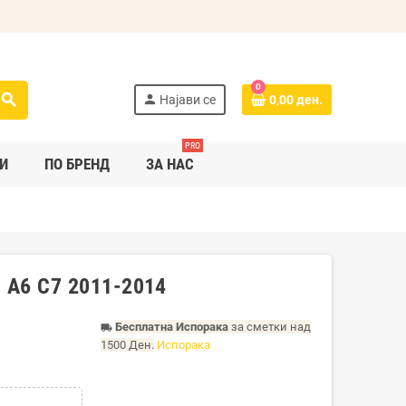
0
search
person
Најави се
0,00 ден.
PRO
И
ПО БРЕНД
ЗА НАС
I A6 C7 2011-2014
Бесплатна Испорака
за сметки над
local_shipping
1500 Ден.
Испорака