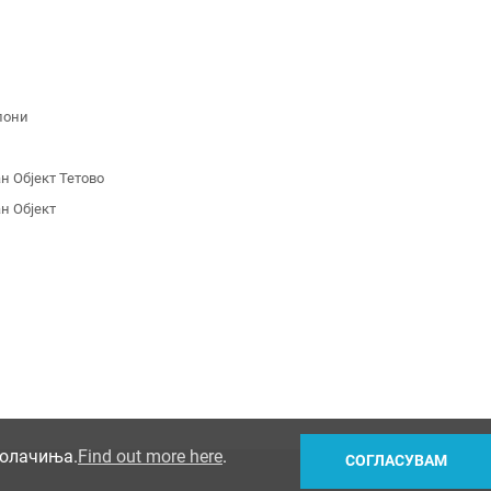
лони
 Објект Тетово
н Објект
колачиња.
Find out more here
.
СОГЛАСУВАМ