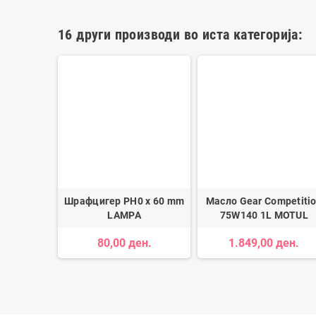
16 други производи во иста категорија:
сонски
Шрафцигер PH0 x 60 mm
Масло Gear Competiti
AX 2003-
LAMPA
75W140 1L MOTUL
80,00 ден.
1.849,00 ден.
ен.