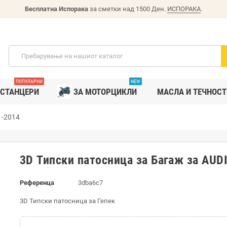
Бесплатна Испорака
за сметки над 1500 Ден.
ИСПОРАКА
.
ПОПУЛАРНИ
NEW
СТАНЦЕРИ
ЗА МОТОРЦИКЛИ
MАСЛА И ТЕЧНОСТ
1-2014
3D Типски патосница за Багаж за AUD
Референца
3dba6c7
3D Типски патосница за Гепек