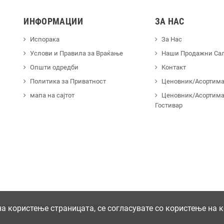
ИНФОРМАЦИИ
ЗА НАС
Испорака
За Нас
Услови и Правила за Враќање
Наши Продажни Са
Општи одредби
Контакт
Политика за Приватност
Ценовник/Асортиман
мапа на сајтот
Ценовник/Асортима
Гостивар
 користење страницата, се согласувате со користење на 