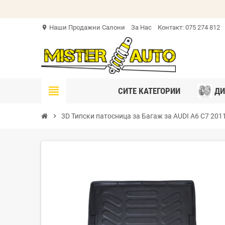
Наши Продажни Салони
За Нас
Контакт: 075 274 812
location_on
view_headline
СИТЕ КАТЕГОРИИ
ДИ
chevron_right
3D Типски патосница за Багаж за AUDI A6 C7 201