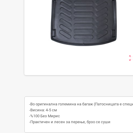
zoom_ou
-Во оригинална големина на багаж (Патосницата е спец
-Висина: 4-5 см
-%100 Без Мирис
-Практичен и лесен за перење, брзо се суши