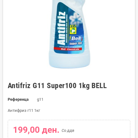
Antifriz G11 Super100 1kg BELL
Референца
g11
Антифриз г11 1кг
199,00 ден.
Со ддв