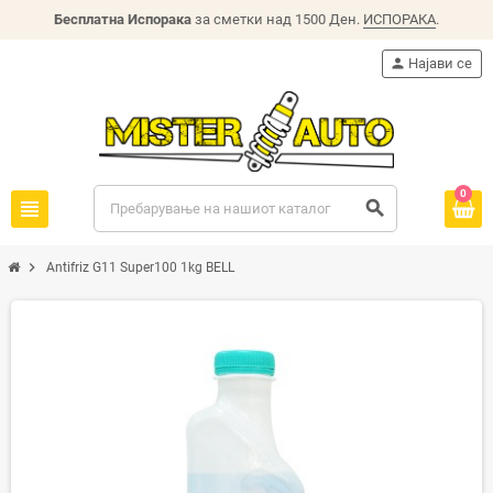
Бесплатна Испорака
за сметки над 1500 Ден.
ИСПОРАКА
.
person
Најави се
0
view_headline
search
chevron_right
Antifriz G11 Super100 1kg BELL