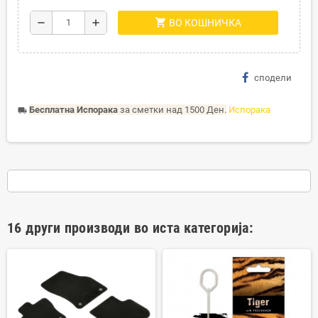
shopping_cart
remove
add
ВО КОШНИЧКА
сподели
Бесплатна Испорака
за сметки над 1500 Ден.
Испорака
local_shipping
16 други производи во иста категорија: