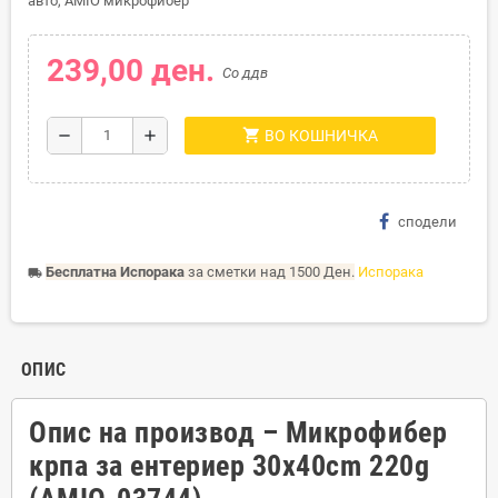
авто, AMIO микрофибер
239,00 ден.
Со ддв
shopping_cart
remove
add
ВО КОШНИЧКА
сподели
Бесплатна Испорака
за сметки над 1500 Ден.
Испорака
local_shipping
ОПИС
Опис на производ – Микрофибер
крпа за ентериер 30x40cm 220g