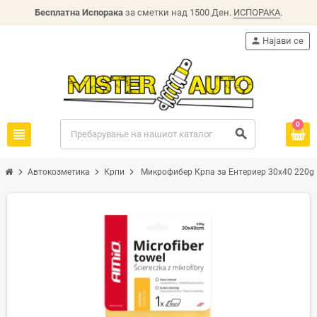
Бесплатна Испорака
за сметки над 1500 Ден.
ИСПОРАКА
.
person
Најави се
0
view_headline
search
chevron_right
chevron_right
chevron_right
Автокозметика
Крпи
Микрофибер Крпа за Ентериер 30x40 220g