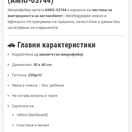
(AMIO-03744)
Микрофибер крпата
AMIO-03744
е идеална за
чистење на
внатрешноста на автомобилот
, обезбедувајќи нежно и
ефикасно отстранување на прашина, нечистотии и дамки без
оштетување на површините.
🚗 Главни карактеристики
Изработена од
квалитетен микрофибер
Димензии:
30 x 40 cm
Густина:
220g/m²
Мека и нежна – без гребење
Не остава влакна и траги
Одлична за:
табла (dashboard)
пластика и винил