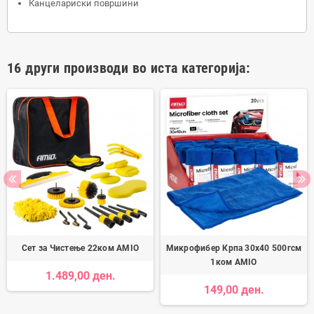
Канцелариски површини
16 други производи во иста категорија:
Сет за Чистење 22ком AMIO
Микрофибер Крпа 30x40 500гсм
1ком AMIO
1.489,00 ден.
149,00 ден.