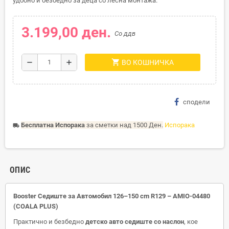
удобно и безбедно за деца со лесна монтажа.
3.199,00 ден.
Со ддв
shopping_cart
remove
add
ВО КОШНИЧКА
сподели
Бесплатна Испорака
за сметки над 1500 Ден.
Испорака
local_shipping
ОПИС
Booster Седиште за Автомобил 126–150 cm R129 – AMIO-04480
(COALA PLUS)
Практично и безбедно
детско авто седиште со наслон
, кое