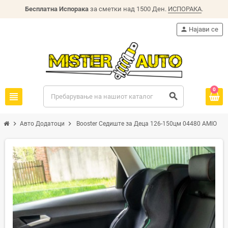
Бесплатна Испорака
за сметки над 1500 Ден.
ИСПОРАКА
.
person
Најави се
0
view_headline
search
chevron_right
chevron_right
Авто Додатоци
Booster Седиште за Деца 126-150цм 04480 AMIO