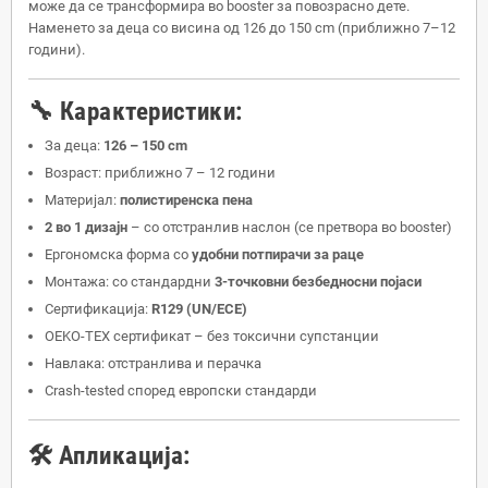
може да се трансформира во booster за повозрасно дете.
Наменето за деца со висина од 126 до 150 cm (приближно 7–12
години).
🔧 Карактеристики:
За деца:
126 – 150 cm
Возраст: приближно 7 – 12 години
Материјал:
полистиренска пена
2 во 1 дизајн
– со отстранлив наслон (се претвора во booster)
Ергономска форма со
удобни потпирачи за раце
Монтажа: со стандардни
3-точковни безбедносни појаси
Сертификација:
R129 (UN/ECE)
OEKO-TEX сертификат – без токсични супстанции
Навлака: отстранлива и перачка
Crash-tested според европски стандарди
🛠️ Апликација: