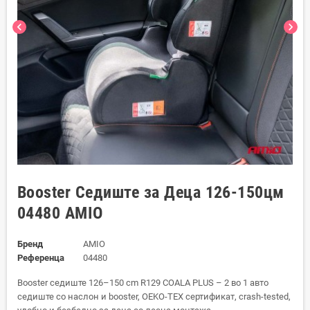
chevron_left
chevron_right
Booster Седиште за Деца 126-150цм
04480 AMIO
Бренд
AMIO
Референца
04480
Booster седиште 126–150 cm R129 COALA PLUS – 2 во 1 авто
седиште со наслон и booster, OEKO-TEX сертификат, crash-tested,