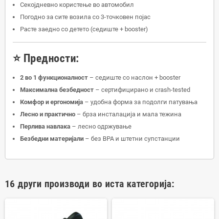
Секојдневно користење во автомобил
Погодно за сите возила со 3-точковен појас
Расте заедно со детето (седиште + booster)
⭐ Предности:
2 во 1 функционалност
– седиште со наслон + booster
Максимална безбедност
– сертифицирано и crash-tested
Комфор и ергономија
– удобна форма за подолги патувања
Лесно и практично
– брза инсталација и мала тежина
Перлива навлака
– лесно одржување
Безбедни материјали
– без BPA и штетни супстанции
16 други производи во иста категорија: