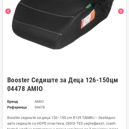
chevron_left
chevron_right
Booster Седиште за Деца 126-150цм
04478 AMIO
Бренд
AMIO
Референца
04478
Booster седиште за деца 126–150 cm R129 TAMBU – безбедно
авто седиште со HDPE пластика, OEKO-TEX сертификат, crash-