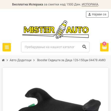
Бесплатна Испорака
за сметки над 1500 Ден.
ИСПОРАКА
.
person
Најави се
0
view_headline
search
chevron_right
chevron_right
Авто Додатоци
Booster Седиште за Деца 126-150цм 04478 AMIO