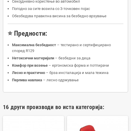
Секојдневно користење во автомобил
Погодно за сите возила со 3-точковен појас
Обезбедува правилна висина за безбедно врзување
⭐ Предности:
Максимална безбедност
– тестирано и сертифицирано
според R129
Нетоксични материјали
– безбедни за деца
Комфор при возење
– ергономска форма и потпирачи
Лесно и практично
– брза инсталација и мала тежина
Перлива навлака
– лесно одржување
16 други производи во иста категорија: