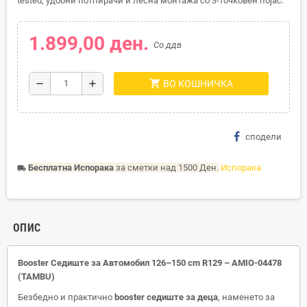
tested, удобни потпирачи и лесна монтажа со 3-точковен појас.
1.899,00 ден.
Со ддв
shopping_cart
remove
add
ВО КОШНИЧКА
сподели
Бесплатна Испорака
за сметки над 1500 Ден.
Испорака
local_shipping
ОПИС
Booster Седиште за Автомобил 126–150 cm R129 – AMIO-04478
(TAMBU)
Безбедно и практично
booster седиште за деца
, наменето за