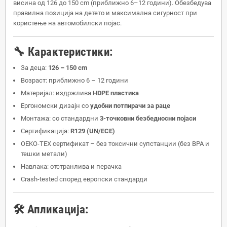
висина од 126 до 150 cm (приближно 6–12 години). Обезбедува
правилна позиција на детето и максимална сигурност при
користење на автомобилски појас.
🔧 Карактеристики:
За деца:
126 – 150 cm
Возраст: приближно 6 – 12 години
Материјал: издржлива
HDPE пластика
Ергономски дизајн со
удобни потпирачи за раце
Монтажа: со стандардни
3-точковни безбедносни појаси
Сертификација:
R129 (UN/ECE)
OEKO-TEX сертификат – без токсични супстанции (без BPA и
тешки метали)
Навлака: отстранлива и перачка
Crash-tested според европски стандарди
🛠️ Апликација: