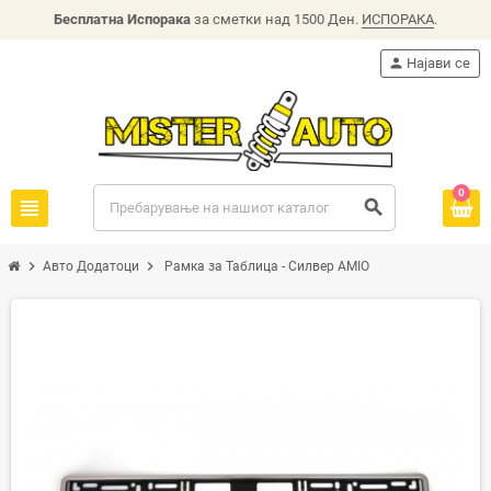
Бесплатна Испорака
за сметки над 1500 Ден.
ИСПОРАКА
.
person
Најави се
0
view_headline
search
chevron_right
chevron_right
Авто Додатоци
Рамка за Таблица - Силвер AMIO