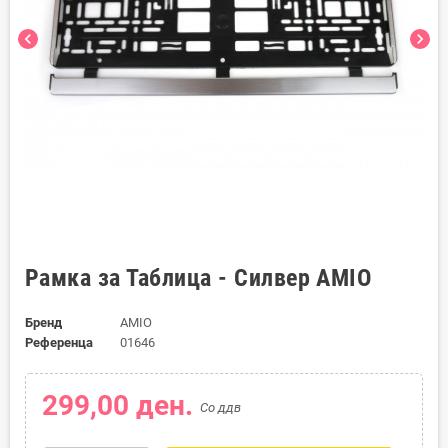
chevron_left
chevron_right
Рамка за Таблица - Силвер AMIO
Бренд
AMIO
Референца
01646
299,00 ден.
Со ддв