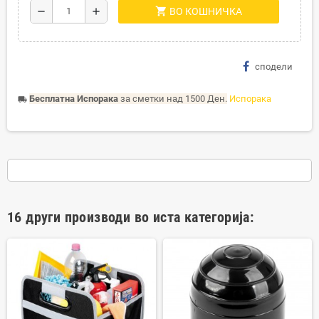
shopping_cart
remove
add
ВО КОШНИЧКА
сподели
Бесплатна Испорака
за сметки над 1500 Ден.
Испорака
local_shipping
16 други производи во иста категорија: